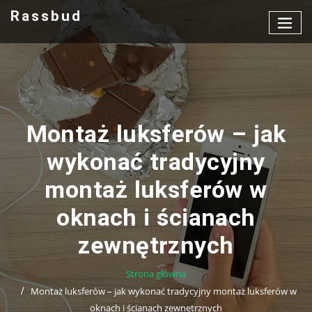
Przejdź
Rassbud
do
treści
Montaż luksferów – jak
wykonać tradycyjny
montaż luksferów w
oknach i ścianach
zewnętrznych
Strona główna
Montaż luksferów – jak wykonać tradycyjny montaż luksferów w
oknach i ścianach zewnętrznych