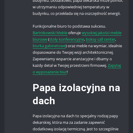
budynku. Dodatkowo, papa dekarska może pomóc
w utrzymaniu odpowiedniej temperatury w
budynku, co przekłada się na oszczędność energii.
Funkcjonalne biuro to podstawa sukcesu.
Bartnikowski Meble
oferuje
wysokiej jakości meble
biurowe
(
stoły konferencyjne
,
boksy call center
,
biurka gabinetowe
) oraz meble na wymiar, idealnie
dopasowane do Twojej wizji architektonicznej.
Zapewniamy wsparcie aranżacyjne i dbamy o
każdy detal w Twojej przestrzeni firmowej.
Zapytaj
o wyposażenie biur
!
Papa izolacyjna na
dach
Papa izolacyjna na dach to specjalny rodzaj papy
dekarskiej, która ma za zadanie zapewnić
dodatkową izolację termiczną. Jest to szczególnie