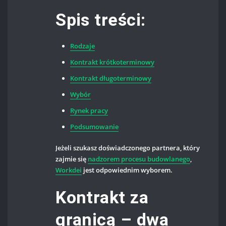
Spis treści:
Rodzaje
Kontrakt krótkoterminowy
Kontrakt długoterminowy
Wybór
Rynek pracy
Podsumowanie
Jeżeli szukasz doświadczonego partnera, który
zajmie się
nadzorem procesu budowlanego
,
Workdei
jest odpowiednim wyborem.
Kontrakt za
granicą – dwa