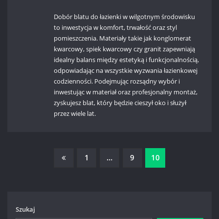
Dobór blatu do łazienki w wilgotnym środowisku
to inwestycja w komfort, trwałość oraz styl
pomieszczenia. Materiały takie jak konglomerat
kwarcowy, spiek kwarcowy czy granit zapewniają
idealny balans między estetyką i funkcjonalnością,
odpowiadając na wszystkie wyzwania łazienkowej
codzienności. Podejmując rozsądny wybór i
inwestując w materiał oraz profesjonalny montaż,
zyskujesz blat, który będzie cieszył oko i służył
przez wiele lat.
Stronicowanie
1
…
9
10
wpisów
Szukaj